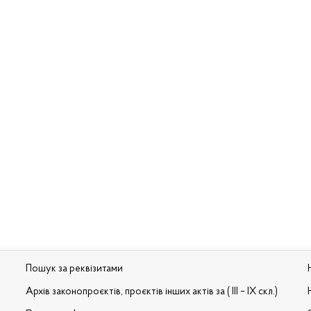
Пошук за реквізитами
Архів законопроєктів, проєктів інших актів за ( III – IX скл.)