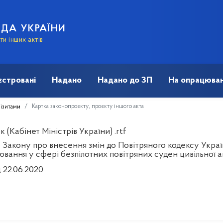
АДА УКРАЇНИ
и інших актів
єстровані
Надано
Надано до ЗП
На опрацюван
Картка законопроєкту, проєкту іншого акта
візитами
 (Кабінет Міністрів України) .rtf
 Закону про внесення змін до Повітряного кодексу Укра
вання у сфері безпілотних повітряних суден цивільної ав
 22.06.2020