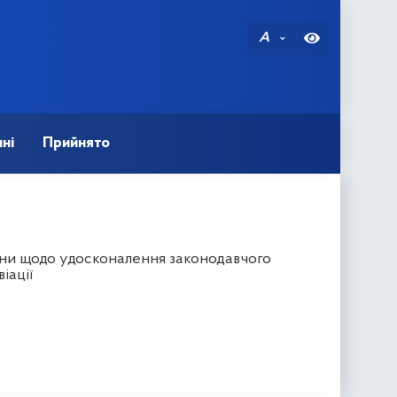
A
ні
Прийнято
їни щодо удосконалення законодавчого
іації