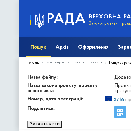
РАДА
ВЕРХОВНА Р
Законопроєкти, проєкт
Пошук
Архів
Оформлення
Заре
Законопроєкти, проєкти інших актів
Головна
Пошук за рек
Назва файлу:
Додаток
Назва законопроєкту, проєкту
Проєкт
іншого акта:
врегулю
Номер, дата реєстрації:
3716
від
Поділитись:
Завантажити