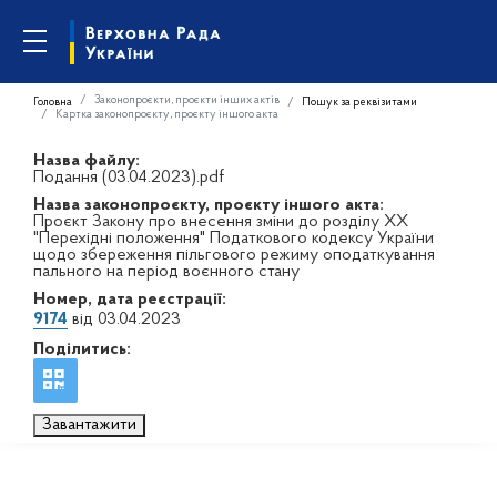
Законопроєкти, проєкти інших актів
Головна
Пошук за реквізитами
Картка законопроєкту, проєкту іншого акта
Назва файлу:
Подання (03.04.2023).pdf
Назва законопроєкту, проєкту іншого акта:
Проєкт Закону про внесення зміни до розділу XX
"Перехідні положення" Податкового кодексу України
щодо збереження пільгового режиму оподаткування
пального на період воєнного стану
Номер, дата реєстрації:
9174
від 03.04.2023
Поділитись:
Завантажити