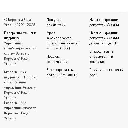
© Верховна Рада
Пошук за
Надано народним
України 1994—2026
реквізитами
депутатам України
Програмно-технічна
Архів
Надано народним
підтримка
—
законопроєктів,
депутатам України
Управління
проєктів інших актів
документів до ЗП
комп'ютеризованих
за ( III – IX скл.)
Знаходяться на
систем Апарату
Правила
опрацюванні в
Верховної Ради
оформлення
комітетах
України
Зареєстровані за
Прийняті на поточній
Iнформаційна
поточний тиждень
сесії
підтримка — Головне
організаційне
управління Апарату
Верховної Ради
України,
Інформаційне
управління Апарату
Верховної Ради
України