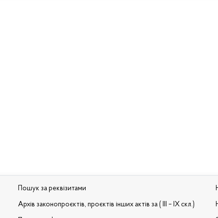
Пошук за реквізитами
Архів законопроєктів, проєктів інших актів за ( III – IX скл.)