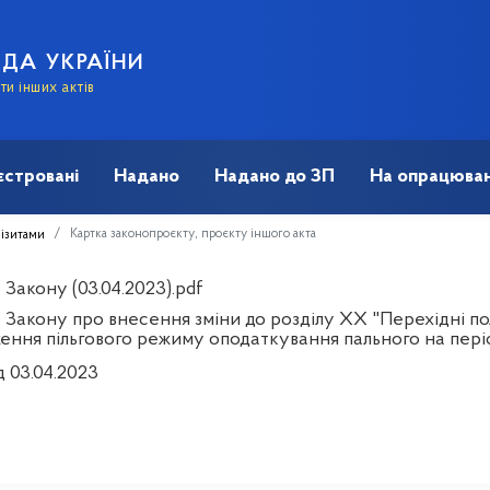
АДА УКРАЇНИ
и інших актів
єстровані
Надано
Надано до ЗП
На опрацюван
Картка законопроєкту, проєкту іншого акта
візитами
Закону (03.04.2023).pdf
 Закону про внесення зміни до розділу XX "Перехідні п
ення пільгового режиму оподаткування пального на пері
д 03.04.2023