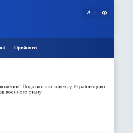
A
ні
Прийнято
оложення" Податкового кодексу України щодо
од воєнного стану