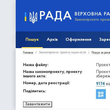
РАДА
ВЕРХОВНА Р
Законопроєкти, проєкт
Пошук
Архів
Оформлення
Заре
Законопроєкти, проєкти інших актів
Головна
Пошук за рек
Назва файлу:
Проєкт 
Назва законопроєкту, проєкту
Проєкт
іншого акта:
збереж
Номер, дата реєстрації:
9174
ві
Поділитись:
Завантажити