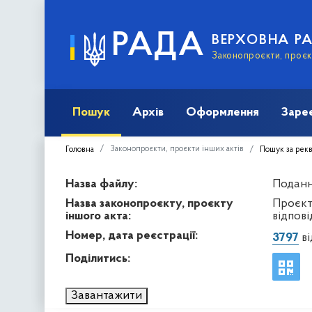
РАДА
ВЕРХОВНА Р
Законопроєкти, проєкт
Пошук
Архів
Оформлення
Заре
Законопроєкти, проєкти інших актів
Головна
Пошук за рек
Назва файлу:
Подання
Назва законопроєкту, проєкту
Проєкт
іншого акта:
відпові
Номер, дата реєстрації:
3797
ві
Поділитись:
Завантажити