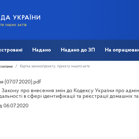
АДА УКРАЇНИ
и інших актів
єстровані
Надано
Надано до ЗП
На опрацюван
Картка законопроєкту, проєкту іншого акта
візитами
 (07.07.2020).pdf
 Закону про внесення змін до Кодексу України про адм
дальності в сфері ідентифікації та реєстрації домашніх т
д 06.07.2020