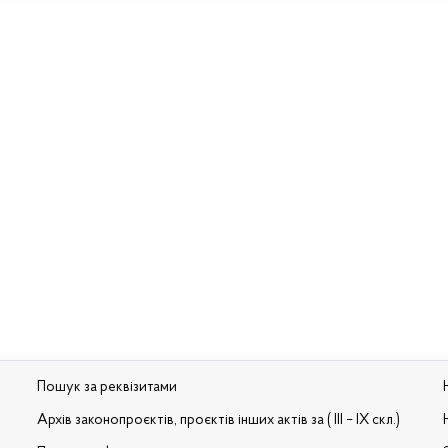
Пошук за реквізитами
Архів законопроєктів, проєктів інших актів за ( III – IX скл.)