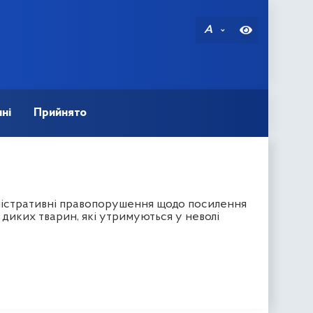
A
ні
Прийнято
іністративні правопорушення щодо посилення
а диких тварин, які утримуються у неволі