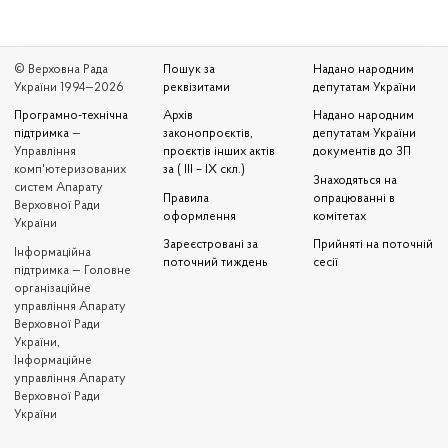
© Верховна Рада
Пошук за
Надано народним
України 1994—2026
реквізитами
депутатам України
Програмно-технічна
Архів
Надано народним
підтримка
—
законопроєктів,
депутатам України
Управління
проєктів інших актів
документів до ЗП
комп'ютеризованих
за ( III – IX скл.)
Знаходяться на
систем Апарату
Правила
опрацюванні в
Верховної Ради
оформлення
комітетах
України
Зареєстровані за
Прийняті на поточній
Iнформаційна
поточний тиждень
сесії
підтримка — Головне
організаційне
управління Апарату
Верховної Ради
України,
Інформаційне
управління Апарату
Верховної Ради
України