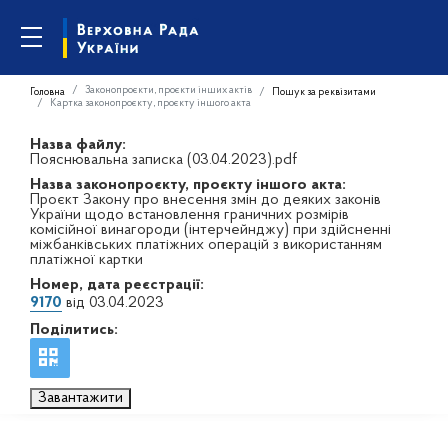
Законопроєкти, проєкти інших актів
Головна
Пошук за реквізитами
Картка законопроєкту, проєкту іншого акта
Назва файлу:
Пояснювальна записка (03.04.2023).pdf
Назва законопроєкту, проєкту іншого акта:
Проєкт Закону про внесення змін до деяких законів
України щодо встановлення граничних розмірів
комісійної винагороди (інтерчейнджу) при здійсненні
міжбанківських платіжних операцій з використанням
платіжної картки
Номер, дата реєстрації:
9170
від 03.04.2023
Поділитись:
Завантажити