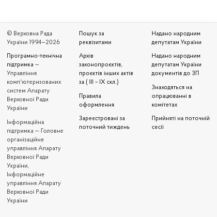
© Верховна Рада
Пошук за
Надано народним
України 1994—2026
реквізитами
депутатам України
Програмно-технічна
Архів
Надано народним
підтримка
—
законопроєктів,
депутатам України
Управління
проєктів інших актів
документів до ЗП
комп'ютеризованих
за ( III – IX скл.)
Знаходяться на
систем Апарату
Правила
опрацюванні в
Верховної Ради
оформлення
комітетах
України
Зареєстровані за
Прийняті на поточній
Iнформаційна
поточний тиждень
сесії
підтримка — Головне
організаційне
управління Апарату
Верховної Ради
України,
Інформаційне
управління Апарату
Верховної Ради
України