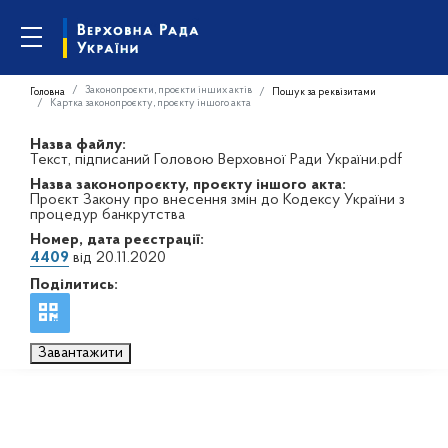
Законопроєкти, проєкти інших актів
Головна
Пошук за реквізитами
Картка законопроєкту, проєкту іншого акта
Назва файлу:
Текст, підписаний Головою Верховної Ради України.pdf
Назва законопроєкту, проєкту іншого акта:
Проєкт Закону про внесення змін до Кодексу України з
процедур банкрутства
Номер, дата реєстрації:
4409
від 20.11.2020
Поділитись:
Завантажити