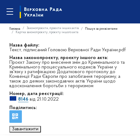
Законопроєкти, проєкти інших актів
Головна
Пошук за реквізитами
Картка законопроєкту, проєкту іншого акта
Назва файлу:
Текст, підписаний Головою Верховної Ради України.pdf
Назва законопроєкту, проєкту іншого акта:
Проєкт Закону про внесення змін до Кримінального та
Кримінального процесуального кодексів України у
зв'язку з ратифікацією Додаткового протоколу до
Конвенції Ради Європи про запобігання тероризму, а
також до деяких законодавчих актів України щодо
вдосконалення боротьби з тероризмом
Номер, дата реєстрації:
8146
від 21.10.2022
Поділитись:
Завантажити