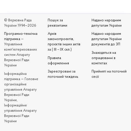
© Верховна Рада
Пошук за
Надано народним
України 1994—2026
реквізитами
депутатам України
Програмно-технічна
Архів
Надано народним
підтримка
—
законопроєктів,
депутатам України
Управління
проєктів інших актів
документів до ЗП
комп'ютеризованих
за ( III – IX скл.)
Знаходяться на
систем Апарату
Правила
опрацюванні в
Верховної Ради
оформлення
комітетах
України
Зареєстровані за
Прийняті на поточній
Iнформаційна
поточний тиждень
сесії
підтримка — Головне
організаційне
управління Апарату
Верховної Ради
України,
Інформаційне
управління Апарату
Верховної Ради
України