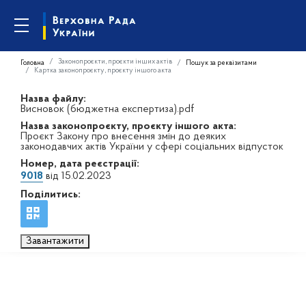
Законопроєкти, проєкти інших актів
Головна
Пошук за реквізитами
Картка законопроєкту, проєкту іншого акта
Назва файлу:
Висновок (бюджетна експертиза).pdf
Назва законопроєкту, проєкту іншого акта:
Проєкт Закону про внесення змін до деяких
законодавчих актів України у сфері соціальних відпусток
Номер, дата реєстрації:
9018
від 15.02.2023
Поділитись:
Завантажити