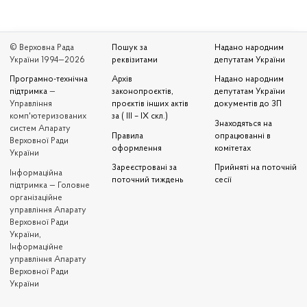
© Верховна Рада
Пошук за
Надано народним
України 1994—2026
реквізитами
депутатам України
Програмно-технічна
Архів
Надано народним
підтримка
—
законопроєктів,
депутатам України
Управління
проєктів інших актів
документів до ЗП
комп'ютеризованих
за ( III – IX скл.)
Знаходяться на
систем Апарату
Правила
опрацюванні в
Верховної Ради
оформлення
комітетах
України
Зареєстровані за
Прийняті на поточній
Iнформаційна
поточний тиждень
сесії
підтримка — Головне
організаційне
управління Апарату
Верховної Ради
України,
Інформаційне
управління Апарату
Верховної Ради
України