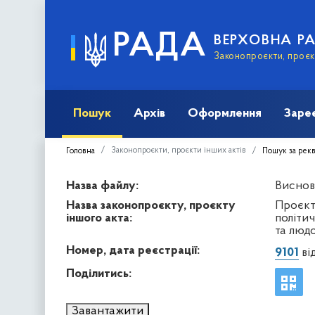
РАДА
ВЕРХОВНА Р
Законопроєкти, проєкт
Пошук
Архів
Оформлення
Заре
Законопроєкти, проєкти інших актів
Головна
Пошук за рек
Назва файлу:
Виснов
Назва законопроєкту, проєкту
Проєкт
іншого акта:
політич
та люд
Номер, дата реєстрації:
9101
від
Поділитись:
Завантажити