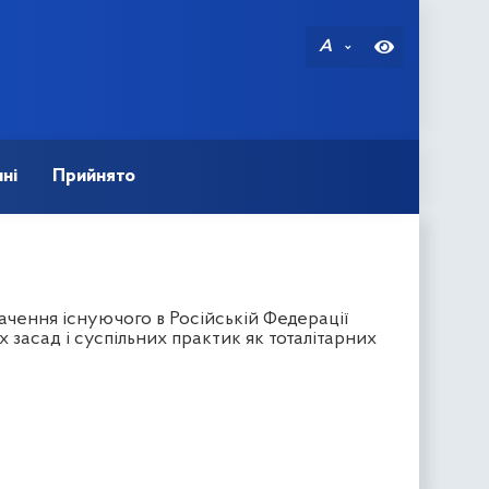
A
ні
Прийнято
чення існуючого в Російській Федерації
 засад і суспільних практик як тоталітарних