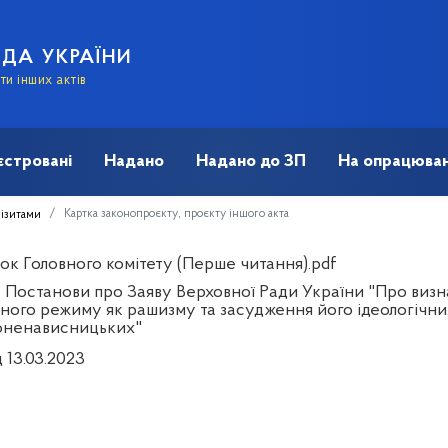
АДА УКРАЇНИ
и інших актів
єстровані
Надано
Надано до ЗП
На опрацюван
Картка законопроєкту, проєкту іншого акта
візитами
ок Головного комітету (Перше читання).pdf
 Постанови про Заяву Верховної Ради України "Про визна
ного режиму як рашизму та засудження його ідеологічних
оненависницьких"
 13.03.2023