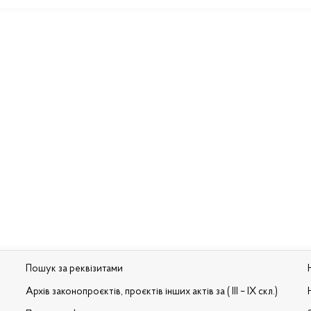
Пошук за реквізитами
Архів законопроєктів, проєктів інших актів за ( III – IX скл.)