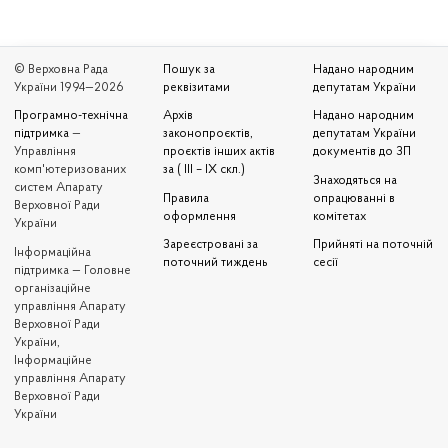
© Верховна Рада
Пошук за
Надано народним
України 1994—2026
реквізитами
депутатам України
Програмно-технічна
Архів
Надано народним
підтримка
—
законопроєктів,
депутатам України
Управління
проєктів інших актів
документів до ЗП
комп'ютеризованих
за ( III – IX скл.)
Знаходяться на
систем Апарату
Правила
опрацюванні в
Верховної Ради
оформлення
комітетах
України
Зареєстровані за
Прийняті на поточній
Iнформаційна
поточний тиждень
сесії
підтримка — Головне
організаційне
управління Апарату
Верховної Ради
України,
Інформаційне
управління Апарату
Верховної Ради
України