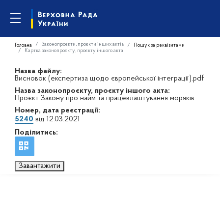
Законопроєкти, проєкти інших актів
Головна
Пошук за реквізитами
Картка законопроєкту, проєкту іншого акта
Назва файлу:
Висновок (експертиза щодо європейської інтеграції).pdf
Назва законопроєкту, проєкту іншого акта:
Проєкт Закону про найм та працевлаштування моряків
Номер, дата реєстрації:
5240
від 12.03.2021
Поділитись:
Завантажити