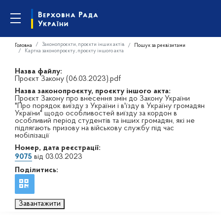
Законопроєкти, проєкти інших актів
Головна
Пошук за реквізитами
Картка законопроєкту, проєкту іншого акта
Назва файлу:
Проєкт Закону (06.03.2023).pdf
Назва законопроєкту, проєкту іншого акта:
Проєкт Закону про внесення змін до Закону України
"Про порядок виїзду з України і в'їзду в Україну громадян
України" щодо особливостей виїзду за кордон в
особливий період студентів та інших громадян, які не
підлягають призову на військову службу під час
мобілізації
Номер, дата реєстрації:
9075
від 03.03.2023
Поділитись:
Завантажити