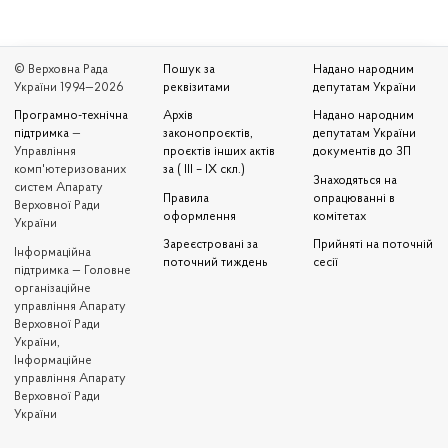
© Верховна Рада
Пошук за
Надано народним
України 1994—2026
реквізитами
депутатам України
Програмно-технічна
Архів
Надано народним
підтримка
—
законопроєктів,
депутатам України
Управління
проєктів інших актів
документів до ЗП
комп'ютеризованих
за ( III – IX скл.)
Знаходяться на
систем Апарату
Правила
опрацюванні в
Верховної Ради
оформлення
комітетах
України
Зареєстровані за
Прийняті на поточній
Iнформаційна
поточний тиждень
сесії
підтримка — Головне
організаційне
управління Апарату
Верховної Ради
України,
Інформаційне
управління Апарату
Верховної Ради
України