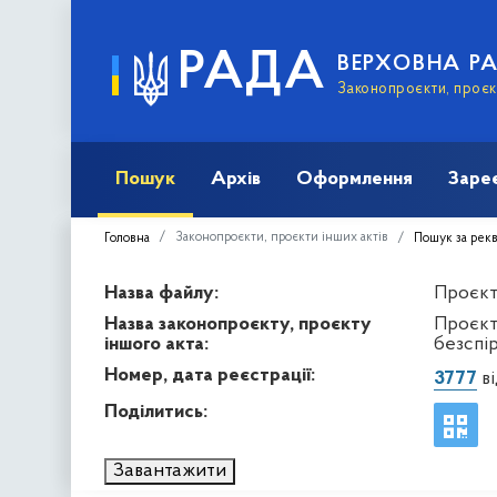
РАДА
ВЕРХОВНА Р
Законопроєкти, проєкт
Пошук
Архів
Оформлення
Заре
Законопроєкти, проєкти інших актів
Головна
Пошук за рек
Назва файлу:
Проєкт 
Назва законопроєкту, проєкту
Проєкт
іншого акта:
безспі
Номер, дата реєстрації:
3777
ві
Поділитись:
Завантажити