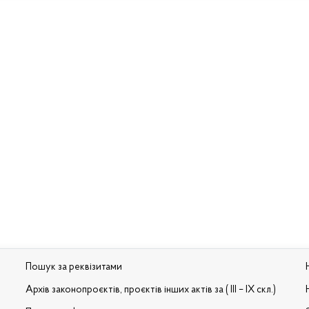
Пошук за реквізитами
Архів законопроєктів, проєктів інших актів за ( III – IX скл.)