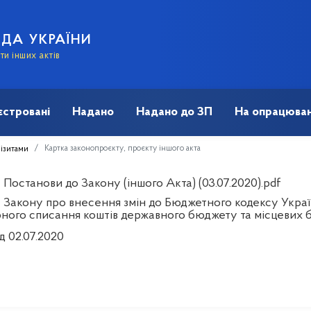
АДА УКРАЇНИ
и інших актів
єстровані
Надано
Надано до ЗП
На опрацюван
Картка законопроєкту, проєкту іншого акта
візитами
Постанови до Закону (іншого Акта) (03.07.2020).pdf
 Закону про внесення змін до Бюджетного кодексу Украї
рного списання коштів державного бюджету та місцевих б
д 02.07.2020