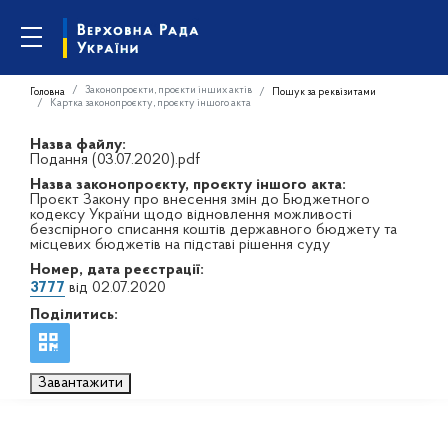
Законопроєкти, проєкти інших актів
Головна
Пошук за реквізитами
Картка законопроєкту, проєкту іншого акта
Назва файлу:
Подання (03.07.2020).pdf
Назва законопроєкту, проєкту іншого акта:
Проєкт Закону про внесення змін до Бюджетного
кодексу України щодо відновлення можливості
безспірного списання коштів державного бюджету та
місцевих бюджетів на підставі рішення суду
Номер, дата реєстрації:
3777
від 02.07.2020
Поділитись:
Завантажити