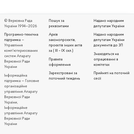
© Верховна Рада
Пошук за
Надано народним
України 1994—2026
реквізитами
депутатам України
Програмно-технічна
Архів
Надано народним
підтримка
—
законопроєктів,
депутатам України
Управління
проєктів інших актів
документів до ЗП
комп'ютеризованих
за ( III – IX скл.)
Знаходяться на
систем Апарату
Правила
опрацюванні в
Верховної Ради
оформлення
комітетах
України
Зареєстровані за
Прийняті на поточній
Iнформаційна
поточний тиждень
сесії
підтримка — Головне
організаційне
управління Апарату
Верховної Ради
України,
Інформаційне
управління Апарату
Верховної Ради
України