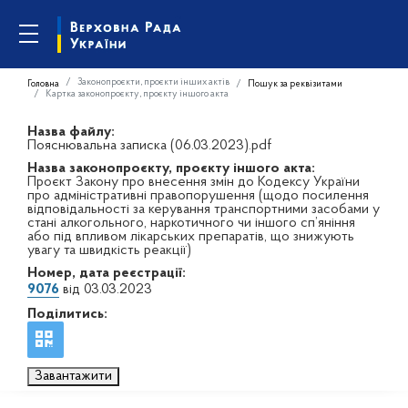
Законопроєкти, проєкти інших актів
Головна
Пошук за реквізитами
Картка законопроєкту, проєкту іншого акта
Назва файлу:
Пояснювальна записка (06.03.2023).pdf
Назва законопроєкту, проєкту іншого акта:
Проєкт Закону про внесення змін до Кодексу України
про адміністративні правопорушення (щодо посилення
відповідальності за керування транспортними засобами у
стані алкогольного, наркотичного чи іншого сп’яніння
або під впливом лікарських препаратів, що знижують
увагу та швидкість реакції)
Номер, дата реєстрації:
9076
від 03.03.2023
Поділитись:
Завантажити