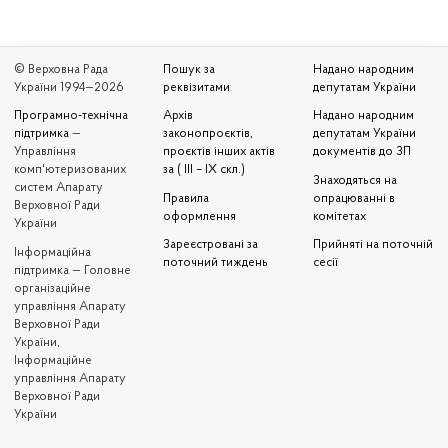
© Верховна Рада
Пошук за
Надано народним
України 1994—2026
реквізитами
депутатам України
Програмно-технічна
Архів
Надано народним
підтримка
—
законопроєктів,
депутатам України
Управління
проєктів інших актів
документів до ЗП
комп'ютеризованих
за ( III – IX скл.)
Знаходяться на
систем Апарату
Правила
опрацюванні в
Верховної Ради
оформлення
комітетах
України
Зареєстровані за
Прийняті на поточній
Iнформаційна
поточний тиждень
сесії
підтримка — Головне
організаційне
управління Апарату
Верховної Ради
України,
Інформаційне
управління Апарату
Верховної Ради
України