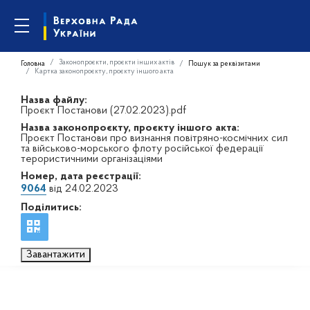
Законопроєкти, проєкти інших актів
Головна
Пошук за реквізитами
Картка законопроєкту, проєкту іншого акта
Назва файлу:
Проєкт Постанови (27.02.2023).pdf
Назва законопроєкту, проєкту іншого акта:
Проєкт Постанови про визнання повітряно-космічних сил
та військово-морського флоту російської федерації
терористичними організаціями
Номер, дата реєстрації:
9064
від 24.02.2023
Поділитись:
Завантажити