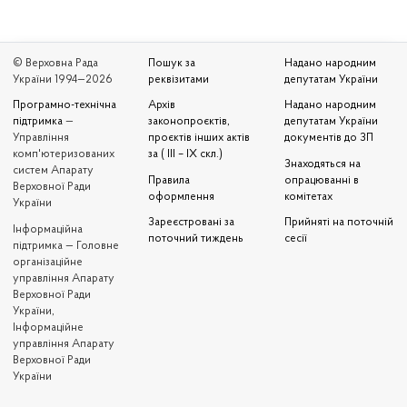
© Верховна Рада
Пошук за
Надано народним
України 1994—2026
реквізитами
депутатам України
Програмно-технічна
Архів
Надано народним
підтримка
—
законопроєктів,
депутатам України
Управління
проєктів інших актів
документів до ЗП
комп'ютеризованих
за ( III – IX скл.)
Знаходяться на
систем Апарату
Правила
опрацюванні в
Верховної Ради
оформлення
комітетах
України
Зареєстровані за
Прийняті на поточній
Iнформаційна
поточний тиждень
сесії
підтримка — Головне
організаційне
управління Апарату
Верховної Ради
України,
Інформаційне
управління Апарату
Верховної Ради
України