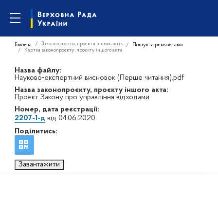
Законопроєкти, проєкти інших актів
Головна
Пошук за реквізитами
Картка законопроєкту, проєкту іншого акта
Назва файлу:
Науково-експертний висновок (Перше читання).pdf
Назва законопроєкту, проєкту іншого акта:
Проєкт Закону про управління відходами
Номер, дата реєстрації:
2207-1-д
від 04.06.2020
Поділитись:
Завантажити