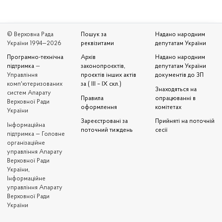
© Верховна Рада
Пошук за
Надано народним
України 1994—2026
реквізитами
депутатам України
Програмно-технічна
Архів
Надано народним
підтримка
—
законопроєктів,
депутатам України
Управління
проєктів інших актів
документів до ЗП
комп'ютеризованих
за ( III – IX скл.)
Знаходяться на
систем Апарату
Правила
опрацюванні в
Верховної Ради
оформлення
комітетах
України
Зареєстровані за
Прийняті на поточній
Iнформаційна
поточний тиждень
сесії
підтримка — Головне
організаційне
управління Апарату
Верховної Ради
України,
Інформаційне
управління Апарату
Верховної Ради
України