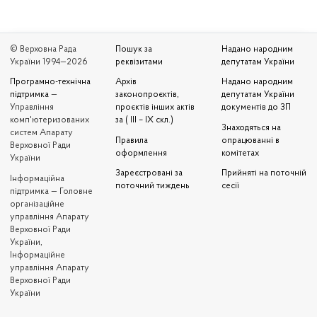
© Верховна Рада
Пошук за
Надано народним
України 1994—2026
реквізитами
депутатам України
Програмно-технічна
Архів
Надано народним
підтримка
—
законопроєктів,
депутатам України
Управління
проєктів інших актів
документів до ЗП
комп'ютеризованих
за ( III – IX скл.)
Знаходяться на
систем Апарату
Правила
опрацюванні в
Верховної Ради
оформлення
комітетах
України
Зареєстровані за
Прийняті на поточній
Iнформаційна
поточний тиждень
сесії
підтримка — Головне
організаційне
управління Апарату
Верховної Ради
України,
Інформаційне
управління Апарату
Верховної Ради
України