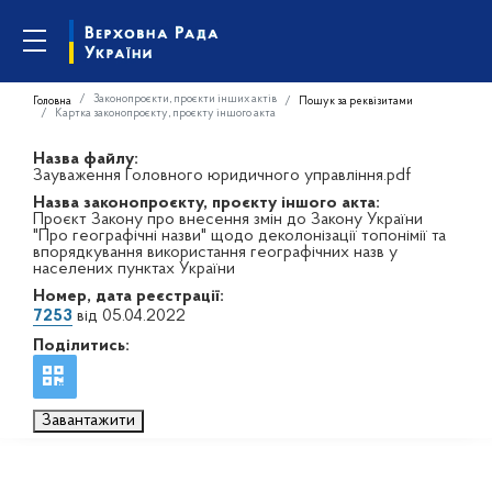
Законопроєкти, проєкти інших актів
Головна
Пошук за реквізитами
Картка законопроєкту, проєкту іншого акта
Назва файлу:
Зауваження Головного юридичного управління.pdf
Назва законопроєкту, проєкту іншого акта:
Проєкт Закону про внесення змін до Закону України
"Про географічні назви" щодо деколонізації топонімії та
впорядкування використання географічних назв у
населених пунктах України
Номер, дата реєстрації:
7253
від 05.04.2022
Поділитись:
Завантажити