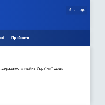
A
ні
Прийнято
д державного майна України" щодо