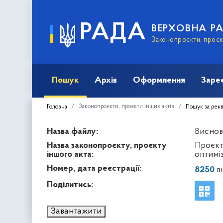
РАДА
ВЕРХОВНА Р
Законопроєкти, проєкт
Пошук
Архів
Оформлення
Заре
Законопроєкти, проєкти інших актів
Головна
Пошук за рек
Назва файлу:
Виснов
Назва законопроєкту, проєкту
Проєкт
іншого акта:
оптимі
Номер, дата реєстрації:
8250
ві
Поділитись:
Завантажити