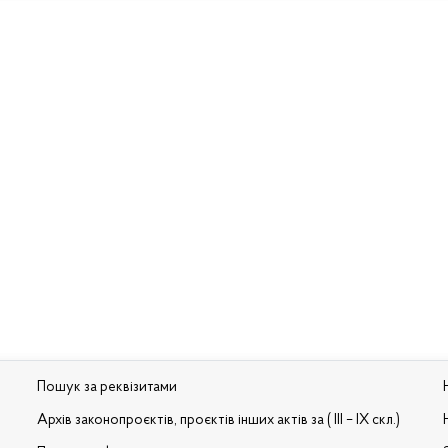
Пошук за реквізитами
Архів законопроєктів, проєктів інших актів за ( III – IX скл.)