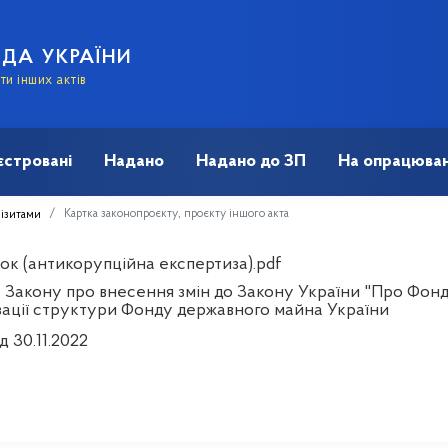
АДА УКРАЇНИ
и інших актів
єстровані
Надано
Надано до ЗП
На опрацюван
Картка законопроєкту, проєкту іншого акта
візитами
ок (антикорупційна експертиза).pdf
 Закону про внесення змін до Закону України "Про Фон
зації структури Фонду державного майна України
д 30.11.2022