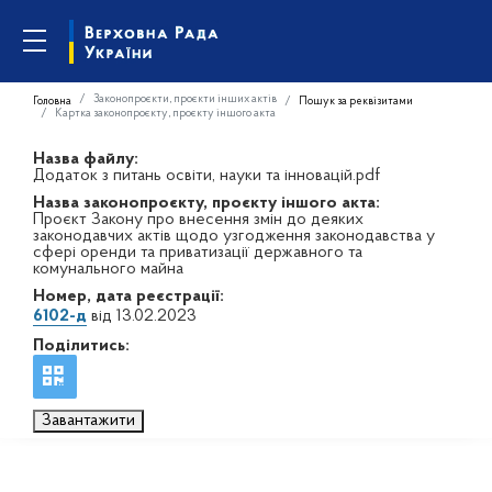
Законопроєкти, проєкти інших актів
Головна
Пошук за реквізитами
Картка законопроєкту, проєкту іншого акта
Назва файлу:
Додаток з питань освіти, науки та інновацій.pdf
Назва законопроєкту, проєкту іншого акта:
Проєкт Закону про внесення змін до деяких
законодавчих актів щодо узгодження законодавства у
сфері оренди та приватизації державного та
комунального майна
Номер, дата реєстрації:
6102-д
від 13.02.2023
Поділитись:
Завантажити