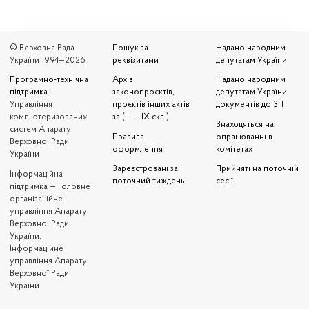
© Верховна Рада
Пошук за
Надано народним
України 1994—2026
реквізитами
депутатам України
Програмно-технічна
Архів
Надано народним
підтримка
—
законопроєктів,
депутатам України
Управління
проєктів інших актів
документів до ЗП
комп'ютеризованих
за ( III – IX скл.)
Знаходяться на
систем Апарату
Правила
опрацюванні в
Верховної Ради
оформлення
комітетах
України
Зареєстровані за
Прийняті на поточній
Iнформаційна
поточний тиждень
сесії
підтримка — Головне
організаційне
управління Апарату
Верховної Ради
України,
Інформаційне
управління Апарату
Верховної Ради
України