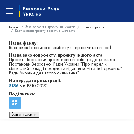
Законопроєкти, проєкти інших актів
Головна
Пошук за реквізитами
Картка законопроєкту, проєкту іншого акта
Назва файлу:
Висновок Головного комітету (Перше читання).pdf
Назва законопроєкту, проєкту іншого акта:
Проєкт Постанови про внесення змін до додатка до
Постанови Верховної Ради України "Про перелік,
кількісний склад і предмети відання комітетів Верховної
Ради України дев’ятого скликання"
Номер, дата реєстрації:
8136
від 19.10.2022
Поділитись:
Завантажити