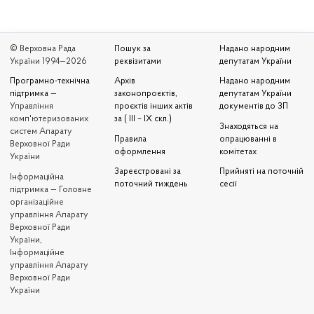
© Верховна Рада
Пошук за
Надано народним
України 1994—2026
реквізитами
депутатам України
Програмно-технічна
Архів
Надано народним
підтримка
—
законопроєктів,
депутатам України
Управління
проєктів інших актів
документів до ЗП
комп'ютеризованих
за ( III – IX скл.)
Знаходяться на
систем Апарату
Правила
опрацюванні в
Верховної Ради
оформлення
комітетах
України
Зареєстровані за
Прийняті на поточній
Iнформаційна
поточний тиждень
сесії
підтримка — Головне
організаційне
управління Апарату
Верховної Ради
України,
Інформаційне
управління Апарату
Верховної Ради
України