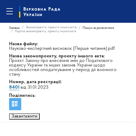
Законопроєкти, проєкти інших актів
Головна
Пошук за реквізитами
Картка законопроєкту, проєкту іншого акта
Назва файлу:
Науково-експертний висновок (Перше читання).pdf
Назва законопроєкту, проєкту іншого акта:
Проєкт Закону про внесення змін до Податкового
кодексу України та інших законів України щодо
особливостей оподаткування у період дії воєнного
стану
Номер, дата реєстрації:
8401
від 31.01.2023
Поділитись:
Завантажити