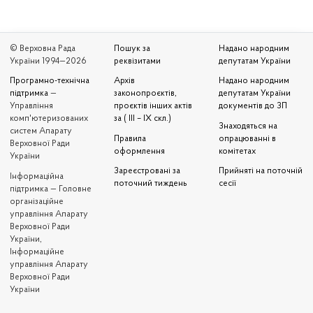
© Верховна Рада
Пошук за
Надано народним
України 1994—2026
реквізитами
депутатам України
Програмно-технічна
Архів
Надано народним
підтримка
—
законопроєктів,
депутатам України
Управління
проєктів інших актів
документів до ЗП
комп'ютеризованих
за ( III – IX скл.)
Знаходяться на
систем Апарату
Правила
опрацюванні в
Верховної Ради
оформлення
комітетах
України
Зареєстровані за
Прийняті на поточній
Iнформаційна
поточний тиждень
сесії
підтримка — Головне
організаційне
управління Апарату
Верховної Ради
України,
Інформаційне
управління Апарату
Верховної Ради
України