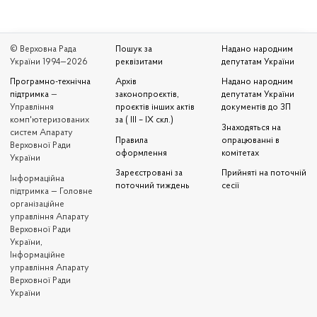
© Верховна Рада
Пошук за
Надано народним
України 1994—2026
реквізитами
депутатам України
Програмно-технічна
Архів
Надано народним
підтримка
—
законопроєктів,
депутатам України
Управління
проєктів інших актів
документів до ЗП
комп'ютеризованих
за ( III – IX скл.)
Знаходяться на
систем Апарату
Правила
опрацюванні в
Верховної Ради
оформлення
комітетах
України
Зареєстровані за
Прийняті на поточній
Iнформаційна
поточний тиждень
сесії
підтримка — Головне
організаційне
управління Апарату
Верховної Ради
України,
Інформаційне
управління Апарату
Верховної Ради
України