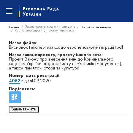
Законопроєкти, проєкти інших актів
Головна
Пошук за реквізитами
Картка законопроєкту, проєкту іншого акта
Назва файлу:
Висновок (експертиза щодо європейської інтеграції).pdf
Назва законопроєкту, проєкту іншого акта:
Проєкт Закону про внесення змін до Кримінального
кодексу України щодо захисту пам'ятників (монументів),
а також пам'яток історії та культури
Номер, дата реєстрації:
4052
від 04.09.2020
Поділитись:
Завантажити