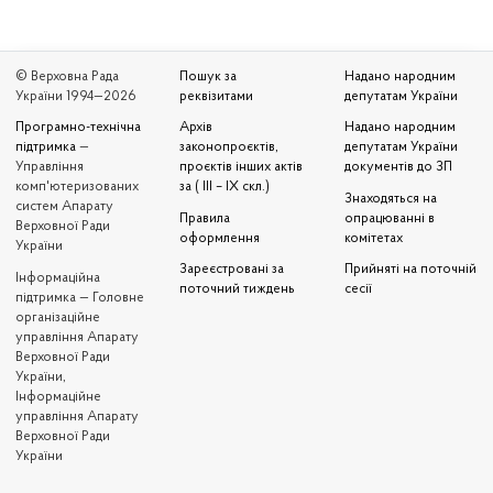
© Верховна Рада
Пошук за
Надано народним
України 1994—2026
реквізитами
депутатам України
Програмно-технічна
Архів
Надано народним
підтримка
—
законопроєктів,
депутатам України
Управління
проєктів інших актів
документів до ЗП
комп'ютеризованих
за ( III – IX скл.)
Знаходяться на
систем Апарату
Правила
опрацюванні в
Верховної Ради
оформлення
комітетах
України
Зареєстровані за
Прийняті на поточній
Iнформаційна
поточний тиждень
сесії
підтримка — Головне
організаційне
управління Апарату
Верховної Ради
України,
Інформаційне
управління Апарату
Верховної Ради
України