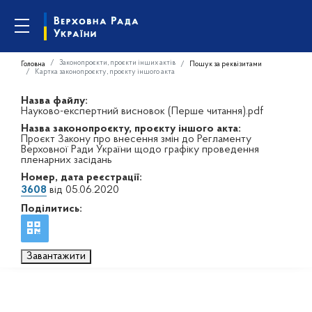
Законопроєкти, проєкти інших актів
Головна
Пошук за реквізитами
Картка законопроєкту, проєкту іншого акта
Назва файлу:
Науково-експертний висновок (Перше читання).pdf
Назва законопроєкту, проєкту іншого акта:
Проєкт Закону про внесення змін до Регламенту
Верховної Ради України щодо графіку проведення
пленарних засідань
Номер, дата реєстрації:
3608
від 05.06.2020
Поділитись:
Завантажити