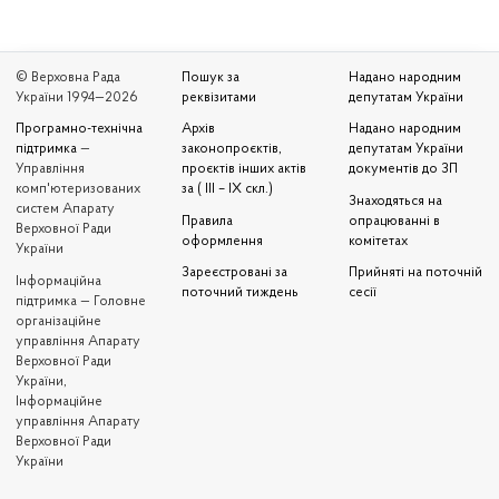
© Верховна Рада
Пошук за
Надано народним
України 1994—2026
реквізитами
депутатам України
Програмно-технічна
Архів
Надано народним
підтримка
—
законопроєктів,
депутатам України
Управління
проєктів інших актів
документів до ЗП
комп'ютеризованих
за ( III – IX скл.)
Знаходяться на
систем Апарату
Правила
опрацюванні в
Верховної Ради
оформлення
комітетах
України
Зареєстровані за
Прийняті на поточній
Iнформаційна
поточний тиждень
сесії
підтримка — Головне
організаційне
управління Апарату
Верховної Ради
України,
Інформаційне
управління Апарату
Верховної Ради
України