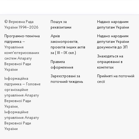
© Верховна Рада
Пошук за
Надано народним
України 1994—2026
реквізитами
депутатам України
Програмно-технічна
Архів
Надано народним
підтримка
—
законопроєктів,
депутатам України
Управління
проєктів інших актів
документів до ЗП
комп'ютеризованих
за ( III – IX скл.)
Знаходяться на
систем Апарату
Правила
опрацюванні в
Верховної Ради
оформлення
комітетах
України
Зареєстровані за
Прийняті на поточній
Iнформаційна
поточний тиждень
сесії
підтримка — Головне
організаційне
управління Апарату
Верховної Ради
України,
Інформаційне
управління Апарату
Верховної Ради
України