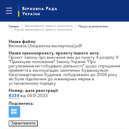
Законопроєкти, проєкти інших актів
Головна
Пошук за реквізитами
Картка законопроєкту, проєкту іншого акта
Назва файлу:
Висновок (бюджетна експертиза).pdf
Назва законопроєкту, проєкту іншого акта:
Проєкт Закону про внесення змін до пункту 4 розділу V
"Прикінцеві положення" Закону України "Про
регулювання містобудівної діяльності" щодо спрощення
прийняття в експлуатацію закінчених будівництвом
багатоквартирних будинків, побудованих до 2004 року,
які були підключені до інженерних мереж в
установленому порядку
Номер, дата реєстрації:
8334
від 04.01.2023
Поділитись:
Завантажити