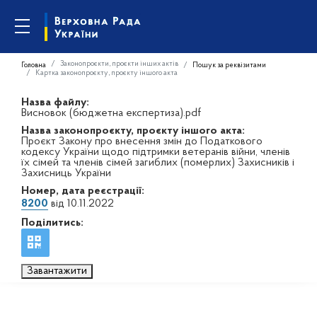
Законопроєкти, проєкти інших актів
Головна
Пошук за реквізитами
Картка законопроєкту, проєкту іншого акта
Назва файлу:
Висновок (бюджетна експертиза).pdf
Назва законопроєкту, проєкту іншого акта:
Проєкт Закону про внесення змін до Податкового
кодексу України щодо підтримки ветеранів війни, членів
їх сімей та членів сімей загиблих (померлих) Захисників і
Захисниць України
Номер, дата реєстрації:
8200
від 10.11.2022
Поділитись:
Завантажити