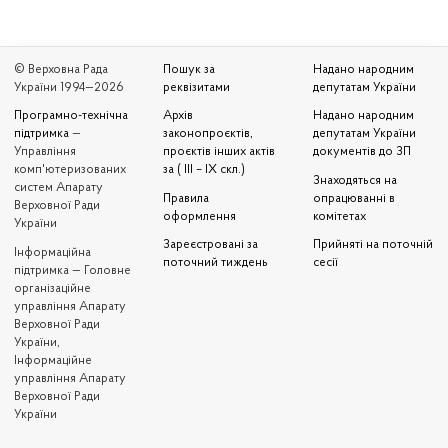
© Верховна Рада
Пошук за
Надано народним
України 1994—2026
реквізитами
депутатам України
Програмно-технічна
Архів
Надано народним
підтримка
—
законопроєктів,
депутатам України
Управління
проєктів інших актів
документів до ЗП
комп'ютеризованих
за ( III – IX скл.)
Знаходяться на
систем Апарату
Правила
опрацюванні в
Верховної Ради
оформлення
комітетах
України
Зареєстровані за
Прийняті на поточній
Iнформаційна
поточний тиждень
сесії
підтримка — Головне
організаційне
управління Апарату
Верховної Ради
України,
Інформаційне
управління Апарату
Верховної Ради
України