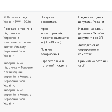
© Верховна Рада
Пошук за
Надано народним
України 1994—2026
реквізитами
депутатам України
Програмно-технічна
Архів
Надано народним
підтримка
—
законопроєктів,
депутатам України
Управління
проєктів інших актів
документів до ЗП
комп'ютеризованих
за ( III – IX скл.)
Знаходяться на
систем Апарату
Правила
опрацюванні в
Верховної Ради
оформлення
комітетах
України
Зареєстровані за
Прийняті на поточній
Iнформаційна
поточний тиждень
сесії
підтримка — Головне
організаційне
управління Апарату
Верховної Ради
України,
Інформаційне
управління Апарату
Верховної Ради
України