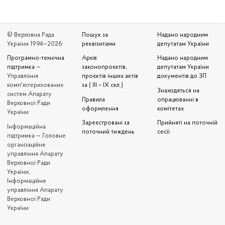
© Верховна Рада
Пошук за
Надано народним
України 1994—2026
реквізитами
депутатам України
Програмно-технічна
Архів
Надано народним
підтримка
—
законопроєктів,
депутатам України
Управління
проєктів інших актів
документів до ЗП
комп'ютеризованих
за ( III – IX скл.)
Знаходяться на
систем Апарату
Правила
опрацюванні в
Верховної Ради
оформлення
комітетах
України
Зареєстровані за
Прийняті на поточній
Iнформаційна
поточний тиждень
сесії
підтримка — Головне
організаційне
управління Апарату
Верховної Ради
України,
Інформаційне
управління Апарату
Верховної Ради
України