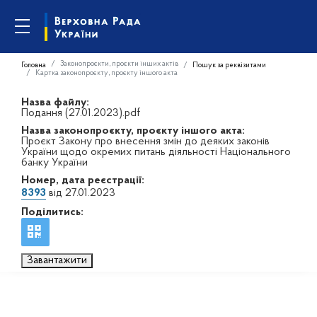
Законопроєкти, проєкти інших актів
Головна
Пошук за реквізитами
Картка законопроєкту, проєкту іншого акта
Назва файлу:
Подання (27.01.2023).pdf
Назва законопроєкту, проєкту іншого акта:
Проєкт Закону про внесення змін до деяких законів
України щодо окремих питань діяльності Національного
банку України
Номер, дата реєстрації:
8393
від 27.01.2023
Поділитись:
Завантажити