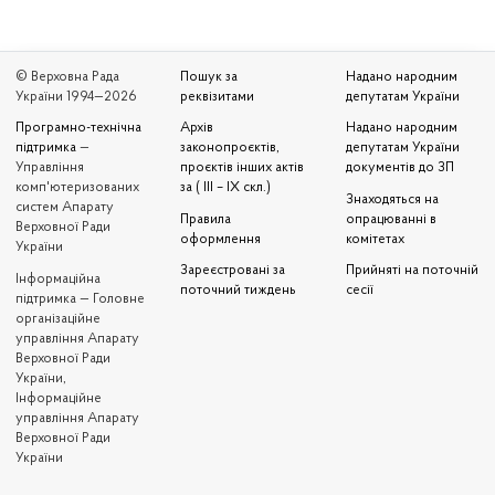
© Верховна Рада
Пошук за
Надано народним
України 1994—2026
реквізитами
депутатам України
Програмно-технічна
Архів
Надано народним
підтримка
—
законопроєктів,
депутатам України
Управління
проєктів інших актів
документів до ЗП
комп'ютеризованих
за ( III – IX скл.)
Знаходяться на
систем Апарату
Правила
опрацюванні в
Верховної Ради
оформлення
комітетах
України
Зареєстровані за
Прийняті на поточній
Iнформаційна
поточний тиждень
сесії
підтримка — Головне
організаційне
управління Апарату
Верховної Ради
України,
Інформаційне
управління Апарату
Верховної Ради
України