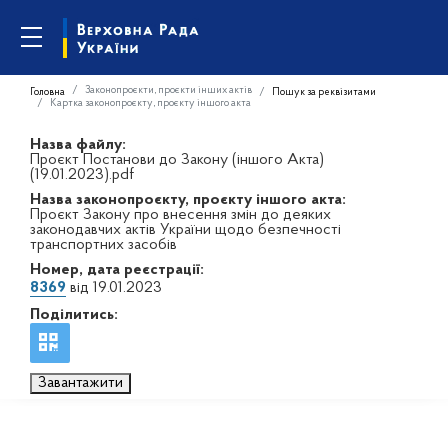
Законопроєкти, проєкти інших актів
Головна
Пошук за реквізитами
Картка законопроєкту, проєкту іншого акта
Назва файлу:
Проєкт Постанови до Закону (іншого Акта)
(19.01.2023).pdf
Назва законопроєкту, проєкту іншого акта:
Проєкт Закону про внесення змін до деяких
законодавчих актів України щодо безпечності
транспортних засобів
Номер, дата реєстрації:
8369
від 19.01.2023
Поділитись:
Завантажити