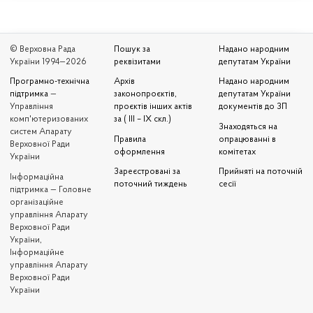
© Верховна Рада
Пошук за
Надано народним
України 1994—2026
реквізитами
депутатам України
Програмно-технічна
Архів
Надано народним
підтримка
—
законопроєктів,
депутатам України
Управління
проєктів інших актів
документів до ЗП
комп'ютеризованих
за ( III – IX скл.)
Знаходяться на
систем Апарату
Правила
опрацюванні в
Верховної Ради
оформлення
комітетах
України
Зареєстровані за
Прийняті на поточній
Iнформаційна
поточний тиждень
сесії
підтримка — Головне
організаційне
управління Апарату
Верховної Ради
України,
Інформаційне
управління Апарату
Верховної Ради
України