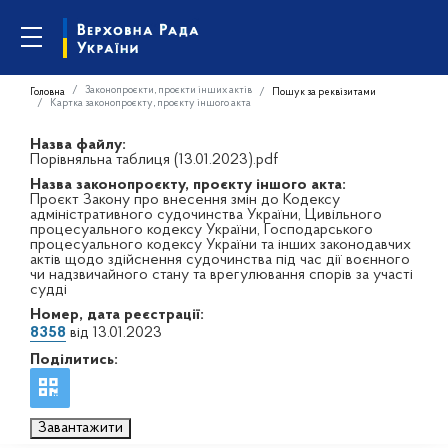
Законопроєкти, проєкти інших актів
Головна
Пошук за реквізитами
Картка законопроєкту, проєкту іншого акта
Назва файлу:
Порівняльна таблиця (13.01.2023).pdf
Назва законопроєкту, проєкту іншого акта:
Проєкт Закону про внесення змін до Кодексу
адміністративного судочинства України, Цивільного
процесуального кодексу України, Господарського
процесуального кодексу України та інших законодавчих
актів щодо здійснення судочинства під час дії воєнного
чи надзвичайного стану та врегулювання спорів за участі
судді
Номер, дата реєстрації:
8358
від 13.01.2023
Поділитись:
Завантажити