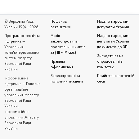
© Верховна Рада
Пошук за
Надано народним
України 1994—2026
реквізитами
депутатам України
Програмно-технічна
Архів
Надано народним
підтримка
—
законопроєктів,
депутатам України
Управління
проєктів інших актів
документів до ЗП
комп'ютеризованих
за ( III – IX скл.)
Знаходяться на
систем Апарату
Правила
опрацюванні в
Верховної Ради
оформлення
комітетах
України
Зареєстровані за
Прийняті на поточній
Iнформаційна
поточний тиждень
сесії
підтримка — Головне
організаційне
управління Апарату
Верховної Ради
України,
Інформаційне
управління Апарату
Верховної Ради
України