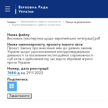
Законопроєкти, проєкти інших актів
Головна
Пошук за реквізитами
Картка законопроєкту, проєкту іншого акта
Назва файлу:
Висновок (експертиза щодо європейської інтеграції).pdf
Назва законопроєкту, проєкту іншого акта:
Проєкт Закону про внесення змін до деяких законів
України щодо удосконалення контррозвідувальної
діяльності та посилення інституційної спроможності
суб’єктів її здійснення під час відсічі збройній агресії
проти України
Номер, дата реєстрації:
7684-д
від 29.11.2022
Поділитись:
Завантажити