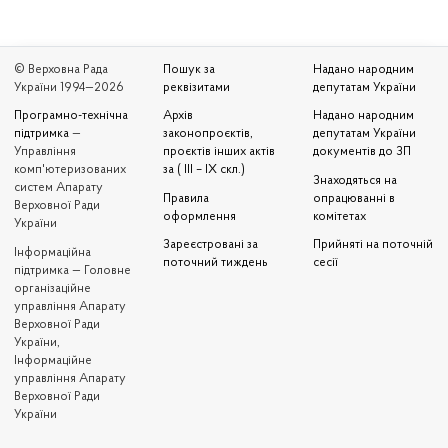
© Верховна Рада
Пошук за
Надано народним
України 1994—2026
реквізитами
депутатам України
Програмно-технічна
Архів
Надано народним
підтримка
—
законопроєктів,
депутатам України
Управління
проєктів інших актів
документів до ЗП
комп'ютеризованих
за ( III – IX скл.)
Знаходяться на
систем Апарату
Правила
опрацюванні в
Верховної Ради
оформлення
комітетах
України
Зареєстровані за
Прийняті на поточній
Iнформаційна
поточний тиждень
сесії
підтримка — Головне
організаційне
управління Апарату
Верховної Ради
України,
Інформаційне
управління Апарату
Верховної Ради
України