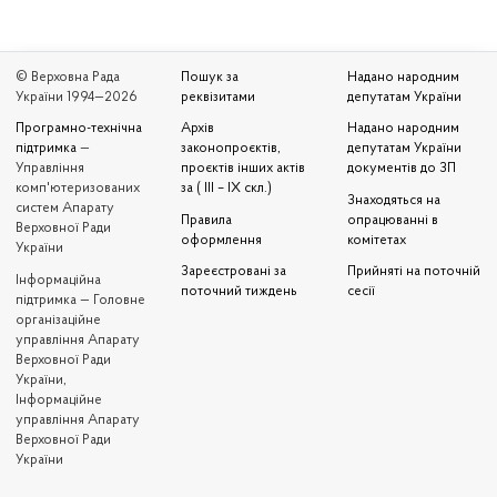
© Верховна Рада
Пошук за
Надано народним
України 1994—2026
реквізитами
депутатам України
Програмно-технічна
Архів
Надано народним
підтримка
—
законопроєктів,
депутатам України
Управління
проєктів інших актів
документів до ЗП
комп'ютеризованих
за ( III – IX скл.)
Знаходяться на
систем Апарату
Правила
опрацюванні в
Верховної Ради
оформлення
комітетах
України
Зареєстровані за
Прийняті на поточній
Iнформаційна
поточний тиждень
сесії
підтримка — Головне
організаційне
управління Апарату
Верховної Ради
України,
Інформаційне
управління Апарату
Верховної Ради
України