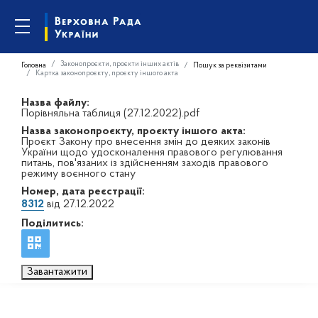
Законопроєкти, проєкти інших актів
Головна
Пошук за реквізитами
Картка законопроєкту, проєкту іншого акта
Назва файлу:
Порівняльна таблиця (27.12.2022).pdf
Назва законопроєкту, проєкту іншого акта:
Проєкт Закону про внесення змін до деяких законів
України щодо удосконалення правового регулювання
питань, пов'язаних із здійсненням заходів правового
режиму воєнного стану
Номер, дата реєстрації:
8312
від 27.12.2022
Поділитись:
Завантажити