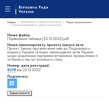
Законопроєкти, проєкти інших актів
Головна
Пошук за реквізитами
Картка законопроєкту, проєкту іншого акта
Назва файлу:
Порівняльна таблиця (22.12.2022).pdf
Назва законопроєкту, проєкту іншого акта:
Проєкт Закону про внесення змін до Податкового
кодексу України та інших законодавчих актів України
щодо додаткової підтримки вітчизняної промисловості
та бізнесу під час воєнного стану
Номер, дата реєстрації:
8298
від 22.12.2022
Поділитись:
Завантажити