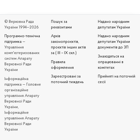
© Верховна Рада
Пошук за
Надано народним
України 1994—2026
реквізитами
депутатам України
Програмно-технічна
Архів
Надано народним
підтримка
—
законопроєктів,
депутатам України
Управління
проєктів інших актів
документів до ЗП
комп'ютеризованих
за ( III – IX скл.)
Знаходяться на
систем Апарату
Правила
опрацюванні в
Верховної Ради
оформлення
комітетах
України
Зареєстровані за
Прийняті на поточній
Iнформаційна
поточний тиждень
сесії
підтримка — Головне
організаційне
управління Апарату
Верховної Ради
України,
Інформаційне
управління Апарату
Верховної Ради
України