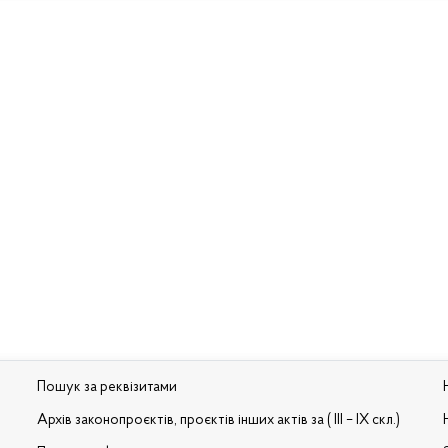
Пошук за реквізитами
Архів законопроєктів, проєктів інших актів за ( III – IX скл.)