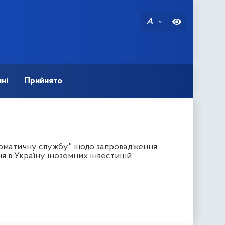
A
ні
Прийнято
ломатичну службу" щодо запровадження
я в Україну іноземних інвестицій