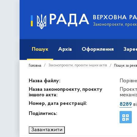
РАДА
ВЕРХОВНА Р
Законопроєкти, проєкт
Пошук
Архів
Оформлення
Заре
Законопроєкти, проєкти інших актів
Головна
Пошук за рек
Назва файлу:
Порівня
Назва законопроєкту, проєкту
Проєкт
іншого акта:
механі
Номер, дата реєстрації:
8289
ві
Поділитись:
Завантажити