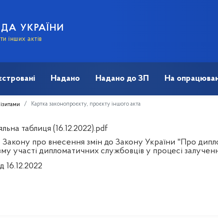
АДА УКРАЇНИ
и інших актів
єстровані
Надано
Надано до ЗП
На опрацюван
Картка законопроєкту, проєкту іншого акта
візитами
льна таблиця (16.12.2022).pdf
 Закону про внесення змін до Закону України "Про дип
зму участі дипломатичних службовців у процесі залученн
д 16.12.2022