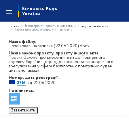
Законопроєкти, проєкти інших актів
Головна
Пошук за реквізитами
Картка законопроєкту, проєкту іншого акта
Назва файлу:
Пояснювальна записка (23.06.2020).docx
Назва законопроєкту, проєкту іншого акта:
Проєкт Закону про внесення змін до Повітряного
кодексу України щодо удосконалення законодавчого
врегулювання у сфері безпілотних повітряних суден
цивільної авіації
Номер, дата реєстрації:
3716
від 22.06.2020
Поділитись:
Завантажити