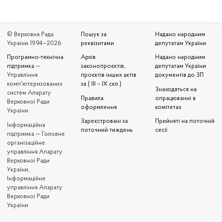
© Верховна Рада
Пошук за
Надано народним
України 1994—2026
реквізитами
депутатам України
Програмно-технічна
Архів
Надано народним
підтримка
—
законопроєктів,
депутатам України
Управління
проєктів інших актів
документів до ЗП
комп'ютеризованих
за ( III – IX скл.)
Знаходяться на
систем Апарату
Правила
опрацюванні в
Верховної Ради
оформлення
комітетах
України
Зареєстровані за
Прийняті на поточній
Iнформаційна
поточний тиждень
сесії
підтримка — Головне
організаційне
управління Апарату
Верховної Ради
України,
Інформаційне
управління Апарату
Верховної Ради
України