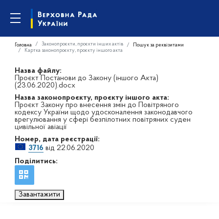
Законопроєкти, проєкти інших актів
Головна
Пошук за реквізитами
Картка законопроєкту, проєкту іншого акта
Назва файлу:
Проєкт Постанови до Закону (іншого Акта)
(23.06.2020).docx
Назва законопроєкту, проєкту іншого акта:
Проєкт Закону про внесення змін до Повітряного
кодексу України щодо удосконалення законодавчого
врегулювання у сфері безпілотних повітряних суден
цивільної авіації
Номер, дата реєстрації:
3716
від 22.06.2020
Поділитись:
Завантажити