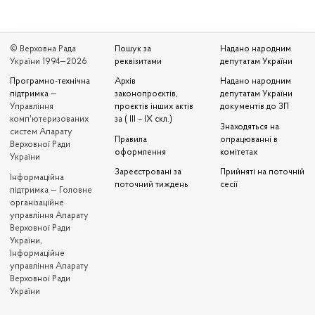
© Верховна Рада
Пошук за
Надано народним
України 1994—2026
реквізитами
депутатам України
Програмно-технічна
Архів
Надано народним
підтримка
—
законопроєктів,
депутатам України
Управління
проєктів інших актів
документів до ЗП
комп'ютеризованих
за ( III – IX скл.)
Знаходяться на
систем Апарату
Правила
опрацюванні в
Верховної Ради
оформлення
комітетах
України
Зареєстровані за
Прийняті на поточній
Iнформаційна
поточний тиждень
сесії
підтримка — Головне
організаційне
управління Апарату
Верховної Ради
України,
Інформаційне
управління Апарату
Верховної Ради
України