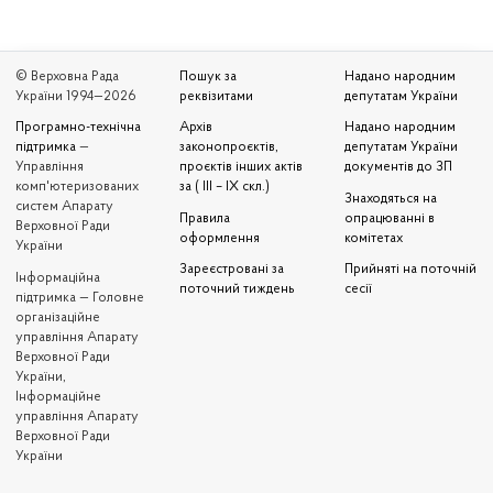
© Верховна Рада
Пошук за
Надано народним
України 1994—2026
реквізитами
депутатам України
Програмно-технічна
Архів
Надано народним
підтримка
—
законопроєктів,
депутатам України
Управління
проєктів інших актів
документів до ЗП
комп'ютеризованих
за ( III – IX скл.)
Знаходяться на
систем Апарату
Правила
опрацюванні в
Верховної Ради
оформлення
комітетах
України
Зареєстровані за
Прийняті на поточній
Iнформаційна
поточний тиждень
сесії
підтримка — Головне
організаційне
управління Апарату
Верховної Ради
України,
Інформаційне
управління Апарату
Верховної Ради
України