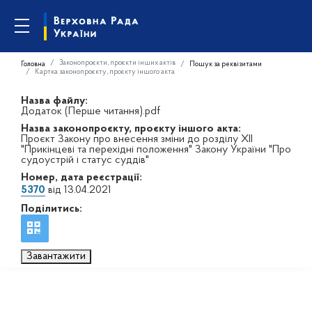
Законопроєкти, проєкти інших актів
Головна
Пошук за реквізитами
Картка законопроєкту, проєкту іншого акта
Назва файлу:
Додаток (Перше читання).pdf
Назва законопроєкту, проєкту іншого акта:
Проєкт Закону про внесення зміни до розділу ХІI
"Прикінцеві та перехідні положення" Закону України "Про
судоустрій і статус суддів"
Номер, дата реєстрації:
5370
від 13.04.2021
Поділитись:
Завантажити