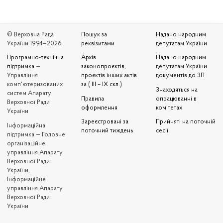
© Верховна Рада
Пошук за
Надано народним
України 1994—2026
реквізитами
депутатам України
Програмно-технічна
Архів
Надано народним
підтримка
—
законопроєктів,
депутатам України
Управління
проєктів інших актів
документів до ЗП
комп'ютеризованих
за ( III – IX скл.)
Знаходяться на
систем Апарату
Правила
опрацюванні в
Верховної Ради
оформлення
комітетах
України
Зареєстровані за
Прийняті на поточній
Iнформаційна
поточний тиждень
сесії
підтримка — Головне
організаційне
управління Апарату
Верховної Ради
України,
Інформаційне
управління Апарату
Верховної Ради
України