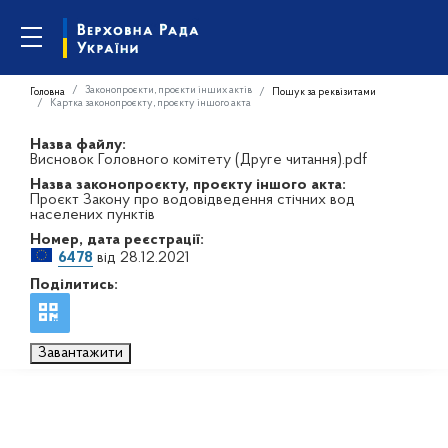
Законопроєкти, проєкти інших актів
Головна
Пошук за реквізитами
Картка законопроєкту, проєкту іншого акта
Назва файлу:
Висновок Головного комітету (Друге читання).pdf
Назва законопроєкту, проєкту іншого акта:
Проєкт Закону про водовідведення стічних вод
населених пунктів
Номер, дата реєстрації:
6478
від 28.12.2021
Поділитись:
Завантажити