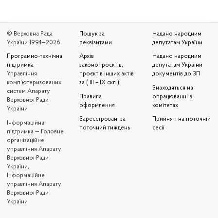
© Верховна Рада
Пошук за
Надано народним
України 1994—2026
реквізитами
депутатам України
Програмно-технічна
Архів
Надано народним
підтримка
—
законопроєктів,
депутатам України
Управління
проєктів інших актів
документів до ЗП
комп'ютеризованих
за ( III – IX скл.)
Знаходяться на
систем Апарату
Правила
опрацюванні в
Верховної Ради
оформлення
комітетах
України
Зареєстровані за
Прийняті на поточній
Iнформаційна
поточний тиждень
сесії
підтримка — Головне
організаційне
управління Апарату
Верховної Ради
України,
Інформаційне
управління Апарату
Верховної Ради
України