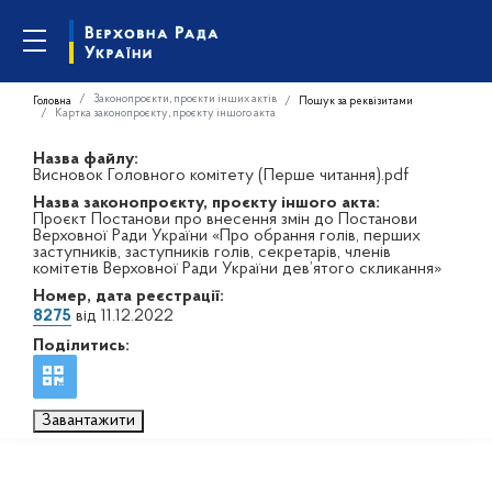
Законопроєкти, проєкти інших актів
Головна
Пошук за реквізитами
Картка законопроєкту, проєкту іншого акта
Назва файлу:
Висновок Головного комітету (Перше читання).pdf
Назва законопроєкту, проєкту іншого акта:
Проєкт Постанови про внесення змін до Постанови
Верховної Ради України «Про обрання голів, перших
заступників, заступників голів, секретарів, членів
комітетів Верховної Ради України дев’ятого скликання»
Номер, дата реєстрації:
8275
від 11.12.2022
Поділитись:
Завантажити