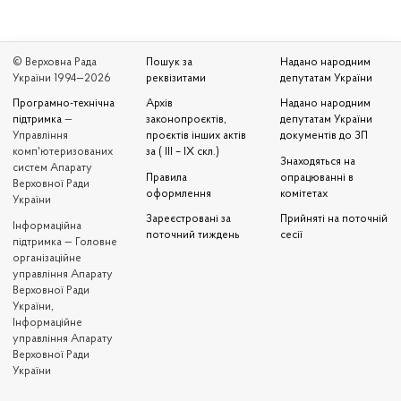
© Верховна Рада
Пошук за
Надано народним
України 1994—2026
реквізитами
депутатам України
Програмно-технічна
Архів
Надано народним
підтримка
—
законопроєктів,
депутатам України
Управління
проєктів інших актів
документів до ЗП
комп'ютеризованих
за ( III – IX скл.)
Знаходяться на
систем Апарату
Правила
опрацюванні в
Верховної Ради
оформлення
комітетах
України
Зареєстровані за
Прийняті на поточній
Iнформаційна
поточний тиждень
сесії
підтримка — Головне
організаційне
управління Апарату
Верховної Ради
України,
Інформаційне
управління Апарату
Верховної Ради
України