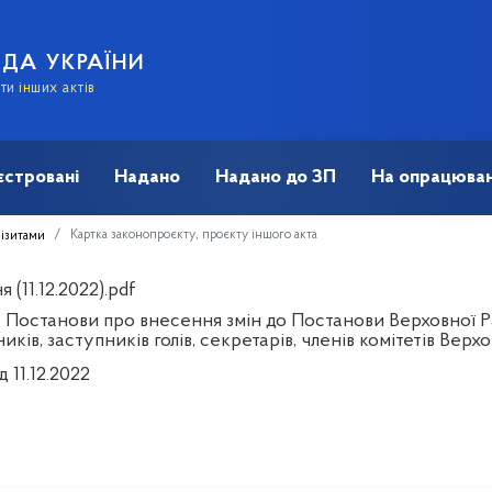
АДА УКРАЇНИ
и інших актів
єстровані
Надано
Надано до ЗП
На опрацюван
Картка законопроєкту, проєкту іншого акта
візитами
 (11.12.2022).pdf
 Постанови про внесення змін до Постанови Верховної Р
иків, заступників голів, секретарів, членів комітетів Вер
д 11.12.2022