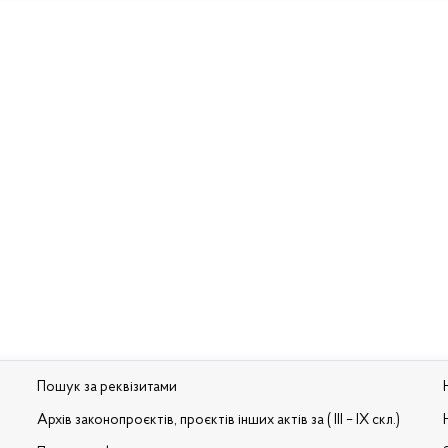
Пошук за реквізитами
Архів законопроєктів, проєктів інших актів за ( III – IX скл.)