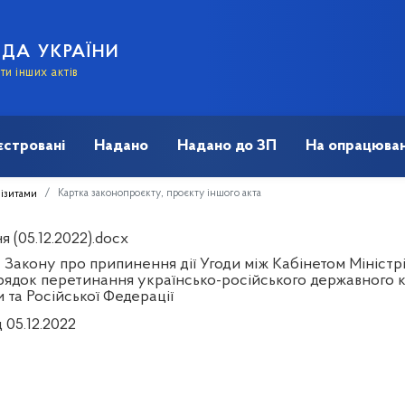
АДА УКРАЇНИ
и інших актів
єстровані
Надано
Надано до ЗП
На опрацюван
Картка законопроєкту, проєкту іншого акта
візитами
 (05.12.2022).docx
Закону про припинення дії Угоди між Кабінетом Міністрі
рядок перетинання українсько-російського державного 
 та Російської Федерації
 05.12.2022