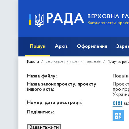
РАДА
ВЕРХОВНА Р
Законопроєкти, проєкт
Пошук
Архів
Оформлення
Заре
Законопроєкти, проєкти інших актів
Головна
Пошук за рек
Назва файлу:
Подання
Назва законопроєкту, проєкту
Проєкт 
іншого акта:
про по
України
Номер, дата реєстрації:
0181
від
Поділитись:
Завантажити