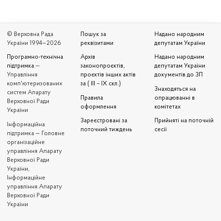
© Верховна Рада
Пошук за
Надано народним
України 1994—2026
реквізитами
депутатам України
Програмно-технічна
Архів
Надано народним
підтримка
—
законопроєктів,
депутатам України
Управління
проєктів інших актів
документів до ЗП
комп'ютеризованих
за ( III – IX скл.)
Знаходяться на
систем Апарату
Правила
опрацюванні в
Верховної Ради
оформлення
комітетах
України
Зареєстровані за
Прийняті на поточній
Iнформаційна
поточний тиждень
сесії
підтримка — Головне
організаційне
управління Апарату
Верховної Ради
України,
Інформаційне
управління Апарату
Верховної Ради
України