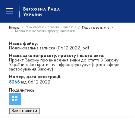
Законопроєкти, проєкти інших актів
Головна
Пошук за реквізитами
Картка законопроєкту, проєкту іншого акта
Назва файлу:
Пояснювальна записка (06.12.2022).pdf
Назва законопроєкту, проєкту іншого акта:
Проєкт Закону про внесення зміни до статті 3 Закону
України «Про критичну інфраструктуру» (щодо сфери
застосування Закону)
Номер, дата реєстрації:
8265
від 06.12.2022
Поділитись:
Завантажити