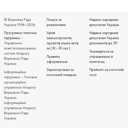
© Верховна Рада
Пошук за
Надано народним
України 1994—2026
реквізитами
депутатам України
Програмно-технічна
Архів
Надано народним
підтримка
—
законопроєктів,
депутатам України
Управління
проєктів інших актів
документів до ЗП
комп'ютеризованих
за ( III – IX скл.)
Знаходяться на
систем Апарату
Правила
опрацюванні в
Верховної Ради
оформлення
комітетах
України
Зареєстровані за
Прийняті на поточній
Iнформаційна
поточний тиждень
сесії
підтримка — Головне
організаційне
управління Апарату
Верховної Ради
України,
Інформаційне
управління Апарату
Верховної Ради
України