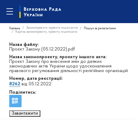
Законопроєкти, проєкти інших актів
Головна
Пошук за реквізитами
Картка законопроєкту, проєкту іншого акта
Назва файлу:
Проєкт Закону (05.12.2022).pdf
Назва законопроєкту, проєкту іншого акта:
Проєкт Закону про внесення змін до деяких
законодавчих актів України щодо удосконалення
правового регулювання діяльності релігійних організацій
Номер, дата реєстрації:
8262
від 05.12.2022
Поділитись:
Завантажити