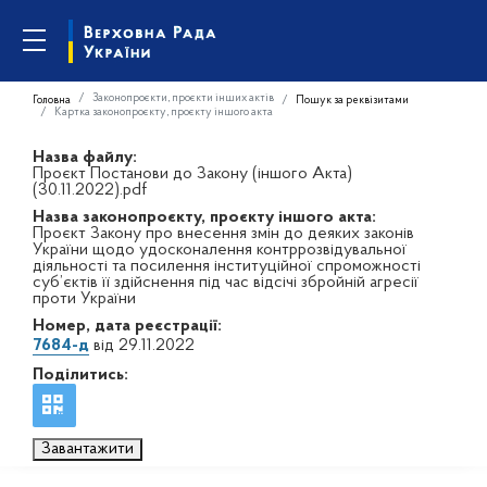
Законопроєкти, проєкти інших актів
Головна
Пошук за реквізитами
Картка законопроєкту, проєкту іншого акта
Назва файлу:
Проєкт Постанови до Закону (іншого Акта)
(30.11.2022).pdf
Назва законопроєкту, проєкту іншого акта:
Проєкт Закону про внесення змін до деяких законів
України щодо удосконалення контррозвідувальної
діяльності та посилення інституційної спроможності
суб’єктів її здійснення під час відсічі збройній агресії
проти України
Номер, дата реєстрації:
7684-д
від 29.11.2022
Поділитись:
Завантажити