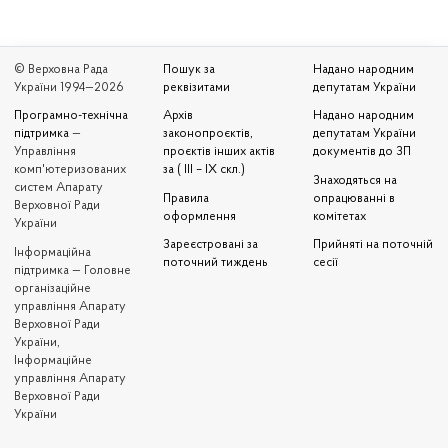
© Верховна Рада
Пошук за
Надано народним
України 1994—2026
реквізитами
депутатам України
Програмно-технічна
Архів
Надано народним
підтримка
—
законопроєктів,
депутатам України
Управління
проєктів інших актів
документів до ЗП
комп'ютеризованих
за ( III – IX скл.)
Знаходяться на
систем Апарату
Правила
опрацюванні в
Верховної Ради
оформлення
комітетах
України
Зареєстровані за
Прийняті на поточній
Iнформаційна
поточний тиждень
сесії
підтримка — Головне
організаційне
управління Апарату
Верховної Ради
України,
Інформаційне
управління Апарату
Верховної Ради
України