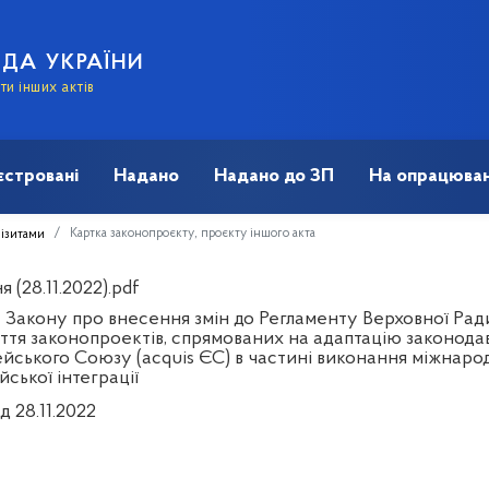
АДА УКРАЇНИ
и інших актів
єстровані
Надано
Надано до ЗП
На опрацюван
Картка законопроєкту, проєкту іншого акта
візитами
 (28.11.2022).pdf
 Закону про внесення змін до Регламенту Верховної Ради
ття законопроектів, спрямованих на адаптацію законода
йського Союзу (acquis ЄС) в частині виконання міжнарод
ської інтеграції
д 28.11.2022