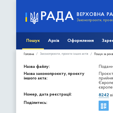
РАДА
ВЕРХОВНА Р
Законопроєкти, проєкт
Пошук
Архів
Оформлення
Заре
Законопроєкти, проєкти інших актів
Головна
Пошук за рек
Назва файлу:
Подання
Назва законопроєкту, проєкту
Проєкт
іншого акта:
прийня
Європе
європей
Номер, дата реєстрації:
8242
ві
Поділитись: