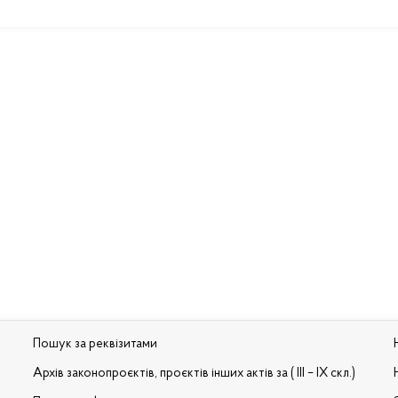
Пошук за реквізитами
Архів законопроєктів, проєктів інших актів за ( III – IX скл.)