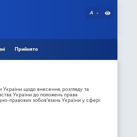
A
ні
Прийнято
 України щодо внесення, розгляду та
вства України до положень права
но-правових зобов'язань України у сфері