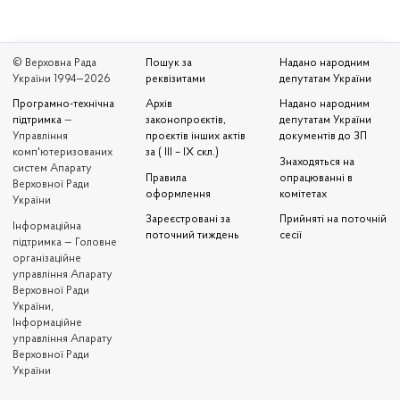
© Верховна Рада
Пошук за
Надано народним
України 1994—2026
реквізитами
депутатам України
Програмно-технічна
Архів
Надано народним
підтримка
—
законопроєктів,
депутатам України
Управління
проєктів інших актів
документів до ЗП
комп'ютеризованих
за ( III – IX скл.)
Знаходяться на
систем Апарату
Правила
опрацюванні в
Верховної Ради
оформлення
комітетах
України
Зареєстровані за
Прийняті на поточній
Iнформаційна
поточний тиждень
сесії
підтримка — Головне
організаційне
управління Апарату
Верховної Ради
України,
Інформаційне
управління Апарату
Верховної Ради
України