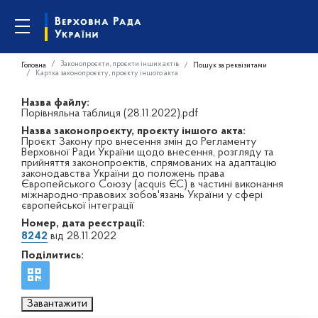
Законопроєкти, проєкти інших актів
Головна
Пошук за реквізитами
Картка законопроєкту, проєкту іншого акта
Назва файлу:
Порівняльна таблиця (28.11.2022).pdf
Назва законопроєкту, проєкту іншого акта:
Проєкт Закону про внесення змін до Регламенту
Верховної Ради України щодо внесення, розгляду та
прийняття законопроектів, спрямованих на адаптацію
законодавства України до положень права
Європейського Союзу (acquis ЄС) в частині виконання
міжнародно-правових зобов'язань України у сфері
європейської інтеграції
Номер, дата реєстрації:
8242
від 28.11.2022
Поділитись:
Завантажити