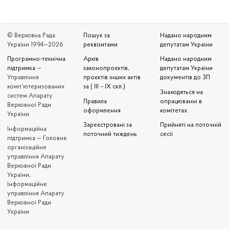
© Верховна Рада
Пошук за
Надано народним
України 1994—2026
реквізитами
депутатам України
Програмно-технічна
Архів
Надано народним
підтримка
—
законопроєктів,
депутатам України
Управління
проєктів інших актів
документів до ЗП
комп'ютеризованих
за ( III – IX скл.)
Знаходяться на
систем Апарату
Правила
опрацюванні в
Верховної Ради
оформлення
комітетах
України
Зареєстровані за
Прийняті на поточній
Iнформаційна
поточний тиждень
сесії
підтримка — Головне
організаційне
управління Апарату
Верховної Ради
України,
Інформаційне
управління Апарату
Верховної Ради
України