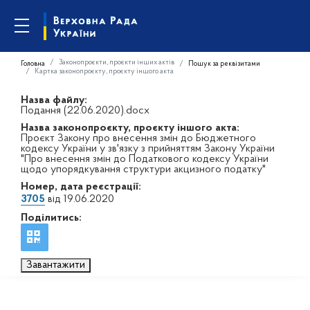
Законопроєкти, проєкти інших актів
Головна
Пошук за реквізитами
Картка законопроєкту, проєкту іншого акта
Назва файлу:
Подання (22.06.2020).docx
Назва законопроєкту, проєкту іншого акта:
Проєкт Закону про внесення змін до Бюджетного
кодексу України у зв'язку з прийняттям Закону України
"Про внесення змін до Податкового кодексу України
щодо упорядкування структури акцизного податку"
Номер, дата реєстрації:
3705
від 19.06.2020
Поділитись:
Завантажити