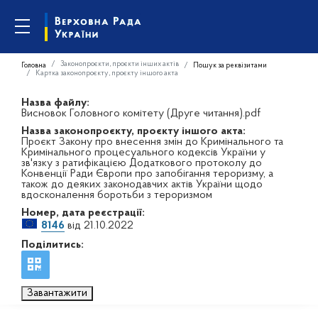
Законопроєкти, проєкти інших актів
Головна
Пошук за реквізитами
Картка законопроєкту, проєкту іншого акта
Назва файлу:
Висновок Головного комітету (Друге читання).pdf
Назва законопроєкту, проєкту іншого акта:
Проєкт Закону про внесення змін до Кримінального та
Кримінального процесуального кодексів України у
зв'язку з ратифікацією Додаткового протоколу до
Конвенції Ради Європи про запобігання тероризму, а
також до деяких законодавчих актів України щодо
вдосконалення боротьби з тероризмом
Номер, дата реєстрації:
8146
від 21.10.2022
Поділитись:
Завантажити