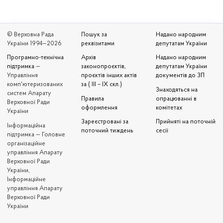
© Верховна Рада
Пошук за
Надано народним
України 1994—2026
реквізитами
депутатам України
Програмно-технічна
Архів
Надано народним
підтримка
—
законопроєктів,
депутатам України
Управління
проєктів інших актів
документів до ЗП
комп'ютеризованих
за ( III – IX скл.)
Знаходяться на
систем Апарату
Правила
опрацюванні в
Верховної Ради
оформлення
комітетах
України
Зареєстровані за
Прийняті на поточній
Iнформаційна
поточний тиждень
сесії
підтримка — Головне
організаційне
управління Апарату
Верховної Ради
України,
Інформаційне
управління Апарату
Верховної Ради
України